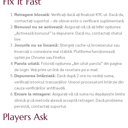
Fix It Fast
Verificați dacă ați finalizat KYC-ul. Dacă da,
Retragere blocată:
contactați suportul – de obicei este o verificare suplimentară.
Asigurați-vă că ați bifat opțiunea
Bonusul nu se activează:
„Activează bonusul” la depunere. Dacă nu, contactați chatul
live.
Ștergeți cache-ul browserului sau
Jocurile nu se încarcă:
încercați o conexiune mai stabilă. Platforma funcționează
optim pe Chrome sau Firefox.
Folosiți opțiunea „Am uitat parola” din pagina
Parola uitată:
de login. Veți primi un link de resetare pe e-mail.
Dacă după 2 ore nu vedeți suma,
Depunerea întârziată:
verificați istoricul tranzacțiilor. Uneori procesatorii întârzie din
cauza verificărilor antifraudă.
Asigurați-vă că suma nu depășește limita
Eroare la retragere:
zilnică și că metoda aleasă acceptă retrageri. Dacă problema
persistă, contactați suportul.
Players Ask