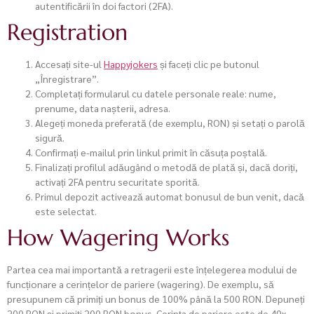
autentificării în doi factori (2FA).
Registration
Accesați site-ul
Happyjokers
și faceți clic pe butonul
„Înregistrare”.
Completați formularul cu datele personale reale: nume,
prenume, data nașterii, adresa.
Alegeți moneda preferată (de exemplu, RON) și setați o parolă
sigură.
Confirmați e-mailul prin linkul primit în căsuța poștală.
Finalizați profilul adăugând o metodă de plată și, dacă doriți,
activați 2FA pentru securitate sporită.
Primul depozit activează automat bonusul de bun venit, dacă
este selectat.
How Wagering Works
Partea cea mai importantă a retragerii este înțelegerea modului de
funcționare a cerințelor de pariere (wagering). De exemplu, să
presupunem că primiți un bonus de 100% până la 500 RON. Depuneți
200 RON și primiți 200 RON bonus. Cerința de pariere este de 40x