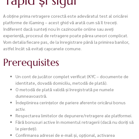
rapid și sigur
A obține prima retragere corectă este adevăratul test al oricărei
platforme de iGaming – acest ghid vă arată cum să îl treceți.
Indiferent dacă sunteți nou în cazinourile online sau aveți
experiență, procesul de retragere poate părea uneori complicat.
Vom detalia fiecare pas, de la înregistrare până la primirea banilor,
astfel încât să evitați capcanele comune.
Prerequisites
Un cont de jucător complet verificat (KYC – documente de
identitate, dovadă domiciliu, metodă de plată).
O metodă de plată validă și înregistrată pe numele
dumneavoastră.
Îndeplinirea cerințelor de pariere aferente oricărui bonus
activ.
Respectarea limitelor de depunere/retragere ale platformei.
Fără bonusuri active în momentul retragerii (dacă nu doriți să
le pierdeți).
Confirmarea adresei de e-mail și, opțional, activarea