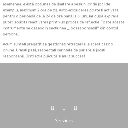
asemenea, există opțiunea de limitare a sesiunilor de joc (de
exemplu, maximum 2 ore pe zi). Auto-excluderea poate fi activată
pentru o perioadă de la 24 de ore până la 6 luni, iar după expirare
puteți solicita reactivarea printr-un proces de reflecție. Toate aceste
instrumente se găsesc în secțiunea „Joc responsabil” din contul
personal.
Acum sunteți pregătit să gestionați retragerile la acest cazino
online. Urmați pașii, respectați cerințele de pariere și jucați
responsabil. Distracție plăcută și mult succes!
Services