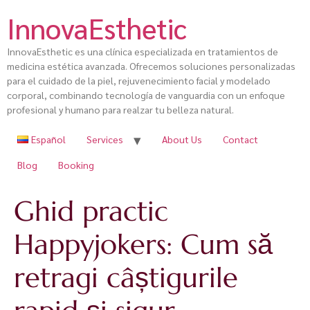
InnovaEsthetic
InnovaEsthetic es una clínica especializada en tratamientos de
medicina estética avanzada. Ofrecemos soluciones personalizadas
para el cuidado de la piel, rejuvenecimiento facial y modelado
corporal, combinando tecnología de vanguardia con un enfoque
profesional y humano para realzar tu belleza natural.
Español
Services
About Us
Contact
Blog
Booking
Ghid practic
Happyjokers: Cum să
retragi câștigurile