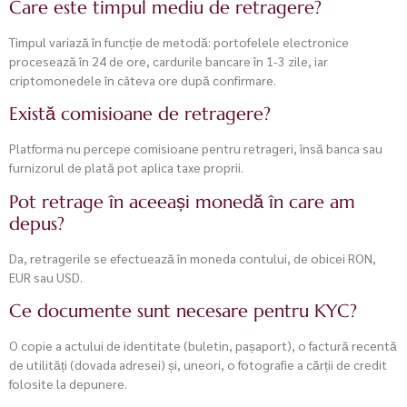
Care este timpul mediu de retragere?
Timpul variază în funcție de metodă: portofelele electronice
procesează în 24 de ore, cardurile bancare în 1-3 zile, iar
criptomonedele în câteva ore după confirmare.
Există comisioane de retragere?
Platforma nu percepe comisioane pentru retrageri, însă banca sau
furnizorul de plată pot aplica taxe proprii.
Pot retrage în aceeași monedă în care am
depus?
Da, retragerile se efectuează în moneda contului, de obicei RON,
EUR sau USD.
Ce documente sunt necesare pentru KYC?
O copie a actului de identitate (buletin, pașaport), o factură recentă
de utilități (dovada adresei) și, uneori, o fotografie a cărții de credit
folosite la depunere.