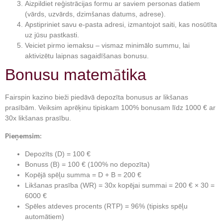
Aizpildiet reģistrācijas formu ar saviem personas datiem
(vārds, uzvārds, dzimšanas datums, adrese).
Apstipriniet savu e-pasta adresi, izmantojot saiti, kas nosūtīta
uz jūsu pastkasti.
Veiciet pirmo iemaksu – vismaz minimālo summu, lai
aktivizētu laipnas sagaidīšanas bonusu.
Bonusu matemātika
Fairspin kazino bieži piedāvā depozīta bonusus ar likšanas
prasībām. Veiksim aprēķinu tipiskam 100% bonusam līdz 1000 € ar
30x likšanas prasību.
Pieņemsim:
Depozīts (D) = 100 €
Bonuss (B) = 100 € (100% no depozīta)
Kopējā spēļu summa = D + B = 200 €
Likšanas prasība (WR) = 30x kopējai summai = 200 € × 30 =
6000 €
Spēles atdeves procents (RTP) = 96% (tipisks spēļu
automātiem)