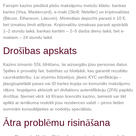
Fairspin kazino piedāvā plašu maksājumu metožu klāstu: bankas
kartes (Visa, Mastercard), e-maki (Skrill, Neteller) un kriptovalūtas
(Bitcoin, Ethereum, Litecoin). Minimālais depozīts parasti ir 10 €,
bet izmaksu limiti atšķiras. Kriptovalūtu izmaksas parasti apstrādā
1–2 stundu laikā, bankas kartēm – 2–5 darba dienu laikā, bet e-
makiem – 24 stundu laikā.
Drošības apskats
Kazino izmanto SSL šifrēšanu, lai aizsargātu jūsu personas datus.
Spēles ir provably fair, balstītas uz blokķēdi, kas garantē rezultātu
caurskatāmību. Lai izņemtu līdzekļus, jāveic KYC verifikācija –
jāaugšupielādē pases vai ID kartes kopija un komunālo maksājumu
rēķins. Iespējams aktivizēt arī divfaktoru autentifikāciju (2FA) papildu
drošībai. Ņemiet vērā: kā Kīraso licencēts kazino, laimesti var tikt
aplikti ar ienākuma nodokli jūsu rezidences valstī – pirms lielām
summām konsultējieties ar nodokļu speciālistu.
Ātra problēmu risināšana