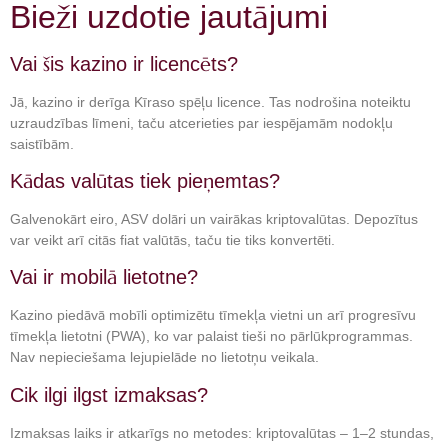
Bieži uzdotie jautājumi
Vai šis kazino ir licencēts?
Jā, kazino ir derīga Kīraso spēļu licence. Tas nodrošina noteiktu
uzraudzības līmeni, taču atcerieties par iespējamām nodokļu
saistībām.
Kādas valūtas tiek pieņemtas?
Galvenokārt eiro, ASV dolāri un vairākas kriptovalūtas. Depozītus
var veikt arī citās fiat valūtās, taču tie tiks konvertēti.
Vai ir mobilā lietotne?
Kazino piedāvā mobīli optimizētu tīmekļa vietni un arī progresīvu
tīmekļa lietotni (PWA), ko var palaist tieši no pārlūkprogrammas.
Nav nepieciešama lejupielāde no lietotņu veikala.
Cik ilgi ilgst izmaksas?
Izmaksas laiks ir atkarīgs no metodes: kriptovalūtas – 1–2 stundas,