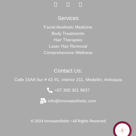
Services
Facial Aesthetic Medicine
Body Treatments
Hair Therapies
Laser Hair Removal
Comprehensive Wellness
Contact Us:
Calle 16AA Sur # 42-91, interior 211, Medellín, Antioquia
+57 300 301 9637
info@innovaesthetic.com
© 2024 Innovaesthetic • All Rights Reserved