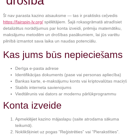
drošība
Šī nav parasta kazino atsauksme — tas ir praktisks ceļvedis
https://fairspin-lv.org/
spēlētājiem. Šajā rokasgrāmatā atradīsiet
detalizētus norādījumus par konta izveidi, prēmiju matemātiku,
maksājumu metodēm un drošības pasākumiem, lai jūs varētu
pilnībā izmantot sava laika un naudas potenciālu.
Kas jums būs nepieciešams
Derīga e-pasta adrese
Identifikācijas dokuments (pase vai personas apliecība)
Bankas karte, e-maksājumu konts vai kriptovalūtas maciņš
Stabils interneta savienojums
Viedtālrunis vai dators ar modernu pārlūkprogrammu
Konta izveide
Apmeklējiet kazino mājaslapu (saite atrodama sākuma
teikumā).
Noklikšķiniet uz pogas “Reģistrēties” vai “Pierakstīties”.