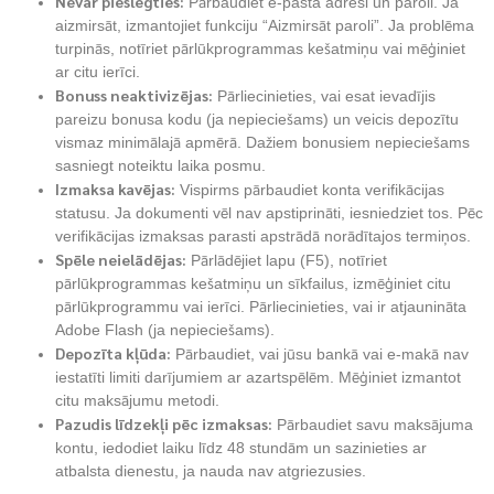
Nevar pieslēgties:
Pārbaudiet e-pasta adresi un paroli. Ja
aizmirsāt, izmantojiet funkciju “Aizmirsāt paroli”. Ja problēma
turpinās, notīriet pārlūkprogrammas kešatmiņu vai mēģiniet
ar citu ierīci.
Bonuss neaktivizējas:
Pārliecinieties, vai esat ievadījis
pareizu bonusa kodu (ja nepieciešams) un veicis depozītu
vismaz minimālajā apmērā. Dažiem bonusiem nepieciešams
sasniegt noteiktu laika posmu.
Izmaksa kavējas:
Vispirms pārbaudiet konta verifikācijas
statusu. Ja dokumenti vēl nav apstiprināti, iesniedziet tos. Pēc
verifikācijas izmaksas parasti apstrādā norādītajos termiņos.
Spēle neielādējas:
Pārlādējiet lapu (F5), notīriet
pārlūkprogrammas kešatmiņu un sīkfailus, izmēģiniet citu
pārlūkprogrammu vai ierīci. Pārliecinieties, vai ir atjaunināta
Adobe Flash (ja nepieciešams).
Depozīta kļūda:
Pārbaudiet, vai jūsu bankā vai e-makā nav
iestatīti limiti darījumiem ar azartspēlēm. Mēģiniet izmantot
citu maksājumu metodi.
Pazudis līdzekļi pēc izmaksas:
Pārbaudiet savu maksājuma
kontu, iedodiet laiku līdz 48 stundām un sazinieties ar
atbalsta dienestu, ja nauda nav atgriezusies.