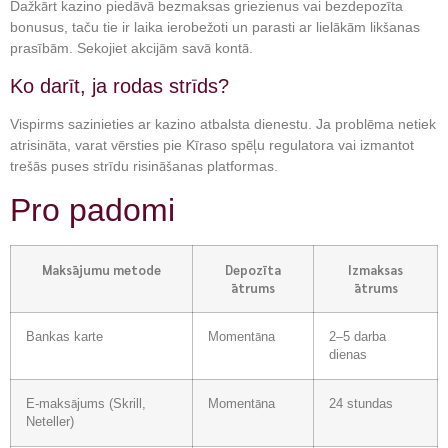
Dažkārt kazino piedāvā bezmaksas griezienus vai bezdepozīta
bonusus, taču tie ir laika ierobežoti un parasti ar lielākām likšanas
prasībām. Sekojiet akcijām savā kontā.
Ko darīt, ja rodas strīds?
Vispirms sazinieties ar kazino atbalsta dienestu. Ja problēma netiek
atrisināta, varat vērsties pie Kīraso spēļu regulatora vai izmantot
trešās puses strīdu risināšanas platformas.
Pro padomi
Maksājumu metode
Depozīta
Izmaksas
ātrums
ātrums
Bankas karte
Momentāna
2–5 darba
dienas
E-maksājums (Skrill,
Momentāna
24 stundas
Neteller)