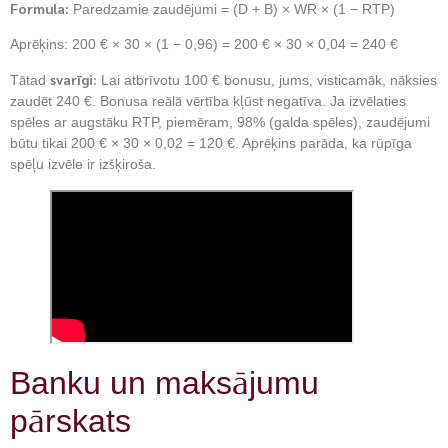
Formula:
Paredzamie zaudējumi = (D + B) × WR × (1 − RTP)
Aprēķins: 200 € × 30 × (1 − 0,96) = 200 € × 30 × 0,04 = 240 €
svarīgi:
Tātad
Lai atbrīvotu 100 € bonusu, jums, visticamāk, nāksies
zaudēt 240 €. Bonusa reālā vērtība kļūst negatīva. Ja izvēlaties
spēles ar augstāku RTP, piemēram, 98% (galda spēles), zaudējumi
būtu tikai 200 € × 30 × 0,02 = 120 €. Aprēķins parāda, ka rūpīga
spēļu izvēle ir izšķiroša.
Banku un maksājumu
pārskats