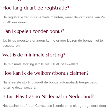
Hoe lang duurt de registratie?
De registratie zelf duurt enkele minuten, maar de verificatie kan 24
tot 48 uur duren.
Kan ik spelen zonder bonus?
Ja, bij de meeste stortingen kun je ervoor kiezen de bonus niet te
accepteren.
Wat is de minimale storting?
De minimale storting is €10 via iDEAL of e-wallets.
Hoe kan ik de welkomstbonus claimen?
Na je eerste storting wordt de bonus automatisch toegevoegd,
tenzij je deze weigert.
Is Fair Play Casino NL legaal in Nederland?
Het casino heeft een Curacaose licentie en is niet gereguleerd door