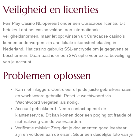
Veiligheid en licenties
Fair Play Casino NL opereert onder een Curacaose licentie. Dit
betekent dat het casino voldoet aan internationale
veiligheidsnormen, maar let op: winsten uit Curacaose casino’s
kunnen onderworpen zijn aan lokale inkomstenbelasting in
Nederland. Het casino gebruikt SSL-encryptie om je gegevens te
beschermen. Daarnaast is er een 2FA-optie voor extra beveiliging
van je account.
Problemen oplossen
Kan niet inloggen: Controleer of je de juiste gebruikersnaam
en wachtwoord gebruikt. Reset je wachtwoord via
‘Wachtwoord vergeten’ als nodig.
Account geblokkeerd: Neem contact op met de
klantenservice. Dit kan komen door een poging tot fraude of
niet-naleving van de voorwaarden.
Verificatie mislukt: Zorg dat je documenten goed leesbaar
zijn en voldoen aan de eisen. Stuur een duidelijke foto van je