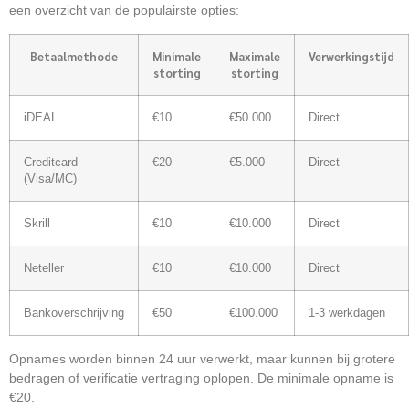
een overzicht van de populairste opties:
Betaalmethode
Minimale
Maximale
Verwerkingstijd
storting
storting
iDEAL
€10
€50.000
Direct
Creditcard
€20
€5.000
Direct
(Visa/MC)
Skrill
€10
€10.000
Direct
Neteller
€10
€10.000
Direct
Bankoverschrijving
€50
€100.000
1-3 werkdagen
Opnames worden binnen 24 uur verwerkt, maar kunnen bij grotere
bedragen of verificatie vertraging oplopen. De minimale opname is
€20.