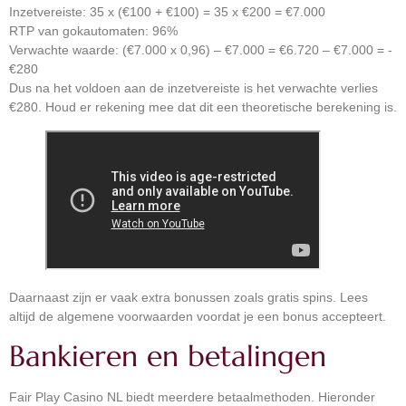
Inzetvereiste: 35 x (€100 + €100) = 35 x €200 = €7.000
RTP van gokautomaten: 96%
Verwachte waarde: (€7.000 x 0,96) – €7.000 = €6.720 – €7.000 = -
€280
Dus na het voldoen aan de inzetvereiste is het verwachte verlies
€280. Houd er rekening mee dat dit een theoretische berekening is.
Daarnaast zijn er vaak extra bonussen zoals gratis spins. Lees
altijd de algemene voorwaarden voordat je een bonus accepteert.
Bankieren en betalingen
Fair Play Casino NL biedt meerdere betaalmethoden. Hieronder