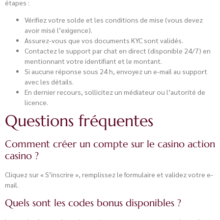
étapes :
Vérifiez votre solde et les conditions de mise (vous devez
avoir misé l’exigence).
Assurez-vous que vos documents KYC sont validés.
Contactez le support par chat en direct (disponible 24/7) en
mentionnant votre identifiant et le montant.
Si aucune réponse sous 24 h, envoyez un e-mail au support
avec les détails.
En dernier recours, sollicitez un médiateur ou l’autorité de
licence.
Questions fréquentes
Comment créer un compte sur le casino action
casino ?
Cliquez sur « S’inscrire », remplissez le formulaire et validez votre e-
mail.
Quels sont les codes bonus disponibles ?