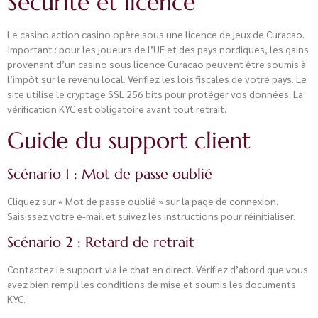
Sécurité et licence
Le casino action casino opère sous une licence de jeux de Curacao.
Important : pour les joueurs de l’UE et des pays nordiques, les gains
provenant d’un casino sous licence Curacao peuvent être soumis à
l’impôt sur le revenu local. Vérifiez les lois fiscales de votre pays. Le
site utilise le cryptage SSL 256 bits pour protéger vos données. La
vérification KYC est obligatoire avant tout retrait.
Guide du support client
Scénario 1 : Mot de passe oublié
Cliquez sur « Mot de passe oublié » sur la page de connexion.
Saisissez votre e-mail et suivez les instructions pour réinitialiser.
Scénario 2 : Retard de retrait
Contactez le support via le chat en direct. Vérifiez d’abord que vous
avez bien rempli les conditions de mise et soumis les documents
KYC.