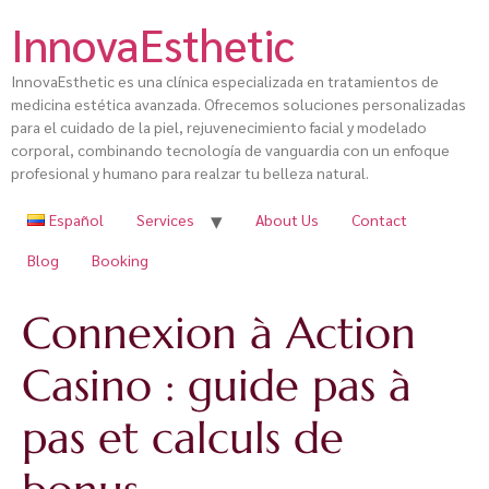
InnovaEsthetic
InnovaEsthetic es una clínica especializada en tratamientos de
medicina estética avanzada. Ofrecemos soluciones personalizadas
para el cuidado de la piel, rejuvenecimiento facial y modelado
corporal, combinando tecnología de vanguardia con un enfoque
profesional y humano para realzar tu belleza natural.
Español
Services
About Us
Contact
Blog
Booking
Connexion à Action
Casino : guide pas à
pas et calculs de