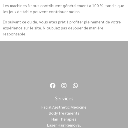
Les machines à sous contribuent généralement à 100 %, tandis que
les jeux de table peuvent contribuer moins.
En suivant ce guide, vous êtes prêt à profiter pleinement de votre
expérience sur le site. N’oubliez pas de jouer de manière
responsable.
Services
Facial Aesthetic Medicine
Body Treatments
Hair Therapies
Laser Hair Removal