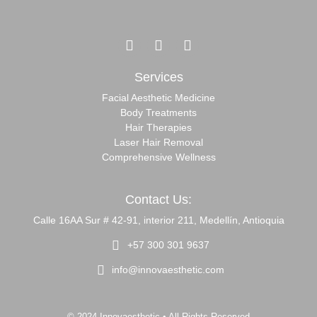
Services
Facial Aesthetic Medicine
Body Treatments
Hair Therapies
Laser Hair Removal
Comprehensive Wellness
Contact Us:
Calle 16AA Sur # 42-91, interior 211, Medellín, Antioquia
+57 300 301 9637
info@innovaesthetic.com