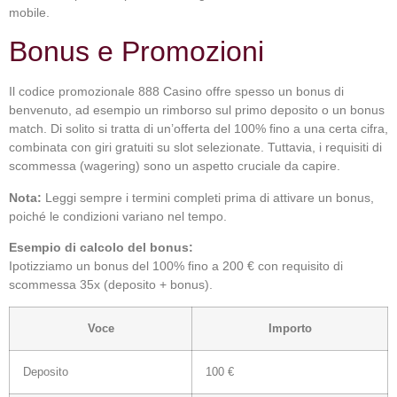
mobile.
Bonus e Promozioni
Il codice promozionale 888 Casino offre spesso un bonus di
benvenuto, ad esempio un rimborso sul primo deposito o un bonus
match. Di solito si tratta di un’offerta del 100% fino a una certa cifra,
combinata con giri gratuiti su slot selezionate. Tuttavia, i requisiti di
scommessa (wagering) sono un aspetto cruciale da capire.
Nota:
Leggi sempre i termini completi prima di attivare un bonus,
poiché le condizioni variano nel tempo.
Esempio di calcolo del bonus:
Ipotizziamo un bonus del 100% fino a 200 € con requisito di
scommessa 35x (deposito + bonus).
Voce
Importo
Deposito
100 €