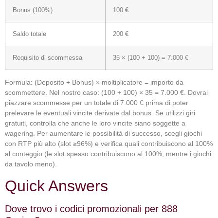
Bonus (100%)
100 €
Saldo totale
200 €
Requisito di scommessa
35 × (100 + 100) = 7.000 €
Formula: (Deposito + Bonus) × moltiplicatore = importo da
scommettere. Nel nostro caso: (100 + 100) × 35 = 7.000 €. Dovrai
piazzare scommesse per un totale di 7.000 € prima di poter
prelevare le eventuali vincite derivate dal bonus. Se utilizzi giri
gratuiti, controlla che anche le loro vincite siano soggette a
wagering. Per aumentare le possibilità di successo, scegli giochi
con RTP più alto (slot ≥96%) e verifica quali contribuiscono al 100%
al conteggio (le slot spesso contribuiscono al 100%, mentre i giochi
da tavolo meno).
Quick Answers
Dove trovo i codici promozionali per 888