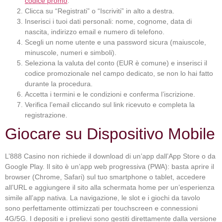
codice promo
.
Clicca su “Registrati” o “Iscriviti” in alto a destra.
Inserisci i tuoi dati personali: nome, cognome, data di
nascita, indirizzo email e numero di telefono.
Scegli un nome utente e una password sicura (maiuscole,
minuscole, numeri e simboli).
Seleziona la valuta del conto (EUR è comune) e inserisci il
codice promozionale nel campo dedicato, se non lo hai fatto
durante la procedura.
Accetta i termini e le condizioni e conferma l’iscrizione.
Verifica l’email cliccando sul link ricevuto e completa la
registrazione.
Giocare su Dispositivo Mobile
L’888 Casino non richiede il download di un’app dall’App Store o da
Google Play. Il sito è un’app web progressiva (PWA): basta aprire il
browser (Chrome, Safari) sul tuo smartphone o tablet, accedere
all’URL e aggiungere il sito alla schermata home per un’esperienza
simile all’app nativa. La navigazione, le slot e i giochi da tavolo
sono perfettamente ottimizzati per touchscreen e connessioni
4G/5G. I depositi e i prelievi sono gestiti direttamente dalla versione