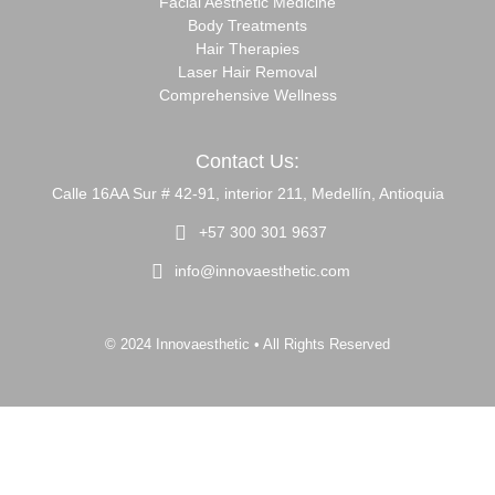
Facial Aesthetic Medicine
Body Treatments
Hair Therapies
Laser Hair Removal
Comprehensive Wellness
Contact Us:
Calle 16AA Sur # 42-91, interior 211, Medellín, Antioquia
+57 300 301 9637
info@innovaesthetic.com
© 2024 Innovaesthetic • All Rights Reserved