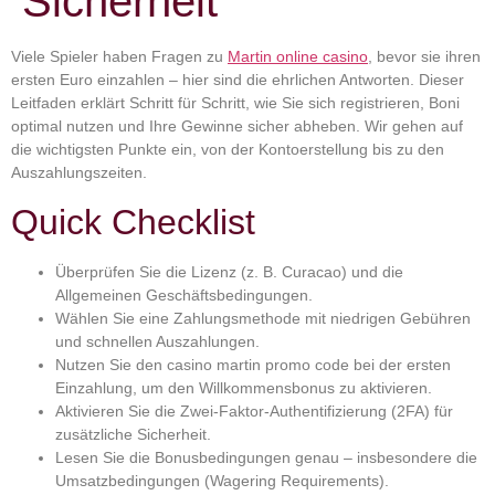
Sicherheit
Viele Spieler haben Fragen zu
Martin online casino
, bevor sie ihren
ersten Euro einzahlen – hier sind die ehrlichen Antworten. Dieser
Leitfaden erklärt Schritt für Schritt, wie Sie sich registrieren, Boni
optimal nutzen und Ihre Gewinne sicher abheben. Wir gehen auf
die wichtigsten Punkte ein, von der Kontoerstellung bis zu den
Auszahlungszeiten.
Quick Checklist
Überprüfen Sie die Lizenz (z. B. Curacao) und die
Allgemeinen Geschäftsbedingungen.
Wählen Sie eine Zahlungsmethode mit niedrigen Gebühren
und schnellen Auszahlungen.
Nutzen Sie den casino martin promo code bei der ersten
Einzahlung, um den Willkommensbonus zu aktivieren.
Aktivieren Sie die Zwei-Faktor-Authentifizierung (2FA) für
zusätzliche Sicherheit.
Lesen Sie die Bonusbedingungen genau – insbesondere die
Umsatzbedingungen (Wagering Requirements).