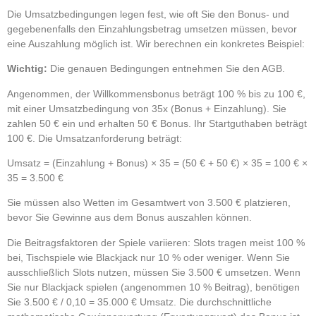
Die Umsatzbedingungen legen fest, wie oft Sie den Bonus- und
gegebenenfalls den Einzahlungsbetrag umsetzen müssen, bevor
eine Auszahlung möglich ist. Wir berechnen ein konkretes Beispiel:
Wichtig:
Die genauen Bedingungen entnehmen Sie den AGB.
Angenommen, der Willkommensbonus beträgt 100 % bis zu 100 €,
mit einer Umsatzbedingung von 35x (Bonus + Einzahlung). Sie
zahlen 50 € ein und erhalten 50 € Bonus. Ihr Startguthaben beträgt
100 €. Die Umsatzanforderung beträgt:
Umsatz = (Einzahlung + Bonus) × 35 = (50 € + 50 €) × 35 = 100 € ×
35 = 3.500 €
Sie müssen also Wetten im Gesamtwert von 3.500 € platzieren,
bevor Sie Gewinne aus dem Bonus auszahlen können.
Die Beitragsfaktoren der Spiele variieren: Slots tragen meist 100 %
bei, Tischspiele wie Blackjack nur 10 % oder weniger. Wenn Sie
ausschließlich Slots nutzen, müssen Sie 3.500 € umsetzen. Wenn
Sie nur Blackjack spielen (angenommen 10 % Beitrag), benötigen
Sie 3.500 € / 0,10 = 35.000 € Umsatz. Die durchschnittliche