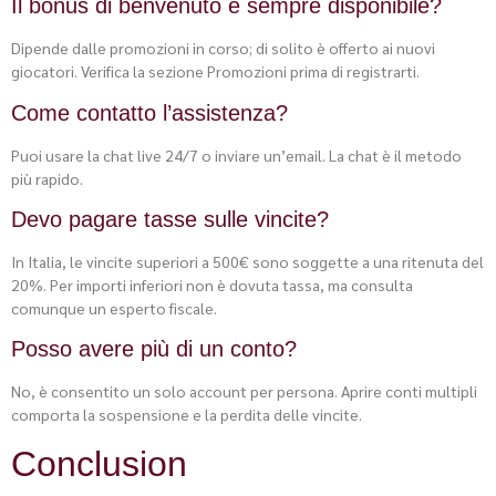
Il bonus di benvenuto è sempre disponibile?
Dipende dalle promozioni in corso; di solito è offerto ai nuovi
giocatori. Verifica la sezione Promozioni prima di registrarti.
Come contatto l’assistenza?
Puoi usare la chat live 24/7 o inviare un’email. La chat è il metodo
più rapido.
Devo pagare tasse sulle vincite?
In Italia, le vincite superiori a 500€ sono soggette a una ritenuta del
20%. Per importi inferiori non è dovuta tassa, ma consulta
comunque un esperto fiscale.
Posso avere più di un conto?
No, è consentito un solo account per persona. Aprire conti multipli
comporta la sospensione e la perdita delle vincite.
Conclusion