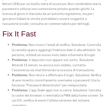
fattori (2FA) per un livello extra di sicurezza. Non condividere mai la
password e utilizza una connessione privata quando giochi. La
licenza di gioco è rilasciata da un’autorità regolatrice, ma per i
giocatori italiani le vincite potrebbero essere soggette a
tassazione locale; consulta un commercialista per dettagli.
Fix It Fast
Non ricevo l’email di verifica.
Soluzione:
Controlla
Problema:
la cartella spam e aggiungi l’indirizzo bwin it alla whitelist. Se
persiste, richiedi un nuovo invio dalla schermata di login.
Il deposito non appare sul conto.
Soluzione:
Problema:
Attendi 15 minuti; se ancora non visibile, contatta
l’assistenza via chat fornendo la ricevuta di transazione.
Non riesco a effettuare il login.
Soluzione:
Verifica
Problema:
di aver inserito correttamente username e password. Usa la
funzione “Password dimenticata” per reimpostarla.
L’app (bwin app) non si carica.
Soluzione:
Cancella
Problema:
la cache del browser o reinstalla la PWA dalla home screen. Se
usi iOS, verifica di avere l’ultima versione del sistema
operativo.