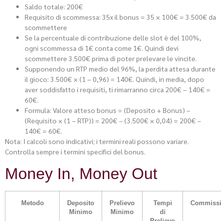
Saldo totale: 200€
Requisito di scommessa: 35x il bonus = 35 × 100€ = 3.500€ da
scommettere
Se la percentuale di contribuzione delle slot è del 100%,
ogni scommessa di 1€ conta come 1€. Quindi devi
scommettere 3.500€ prima di poter prelevare le vincite.
Supponendo un RTP medio del 96%, la perdita attesa durante
il gioco: 3.500€ × (1 – 0,96) = 140€. Quindi, in media, dopo
aver soddisfatto i requisiti, ti rimarranno circa 200€ – 140€ =
60€.
Formula: Valore atteso bonus = (Deposito + Bonus) –
(Requisito × (1 – RTP)) = 200€ – (3.500€ × 0,04) = 200€ –
140€ = 60€.
Nota: I calcoli sono indicativi; i termini reali possono variare.
Controlla sempre i termini specifici del bonus.
Money In, Money Out
Metodo
Deposito
Prelievo
Tempi
Commissi
Minimo
Minimo
di
Prelievo