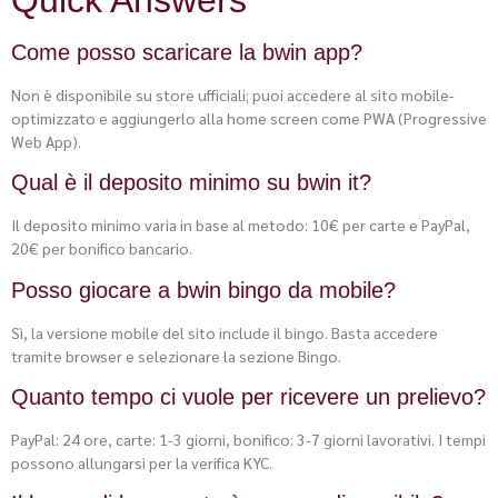
Come posso scaricare la bwin app?
Non è disponibile su store ufficiali; puoi accedere al sito mobile-
optimizzato e aggiungerlo alla home screen come PWA (Progressive
Web App).
Qual è il deposito minimo su bwin it?
Il deposito minimo varia in base al metodo: 10€ per carte e PayPal,
20€ per bonifico bancario.
Posso giocare a bwin bingo da mobile?
Sì, la versione mobile del sito include il bingo. Basta accedere
tramite browser e selezionare la sezione Bingo.
Quanto tempo ci vuole per ricevere un prelievo?
PayPal: 24 ore, carte: 1-3 giorni, bonifico: 3-7 giorni lavorativi. I tempi
possono allungarsi per la verifica KYC.