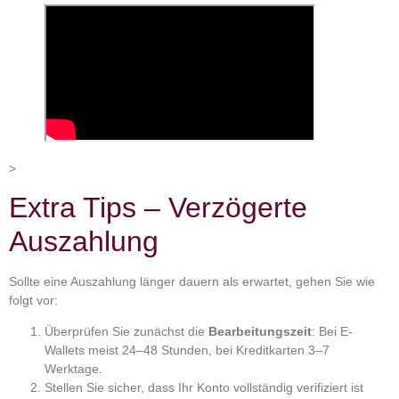
>
Extra Tips – Verzögerte
Auszahlung
Sollte eine Auszahlung länger dauern als erwartet, gehen Sie wie
folgt vor:
Überprüfen Sie zunächst die
Bearbeitungszeit
: Bei E-
Wallets meist 24–48 Stunden, bei Kreditkarten 3–7
Werktage.
Stellen Sie sicher, dass Ihr Konto vollständig verifiziert ist