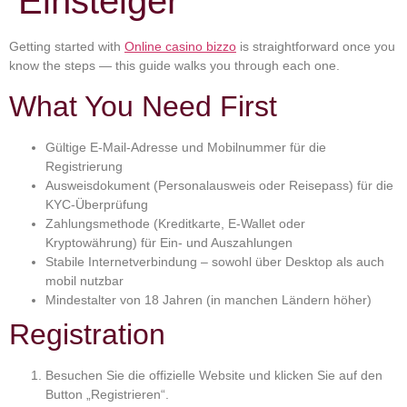
Einsteiger
Getting started with
Online casino bizzo
is straightforward once you
know the steps — this guide walks you through each one.
What You Need First
Gültige E-Mail-Adresse und Mobilnummer für die
Registrierung
Ausweisdokument (Personalausweis oder Reisepass) für die
KYC-Überprüfung
Zahlungsmethode (Kreditkarte, E-Wallet oder
Kryptowährung) für Ein- und Auszahlungen
Stabile Internetverbindung – sowohl über Desktop als auch
mobil nutzbar
Mindestalter von 18 Jahren (in manchen Ländern höher)
Registration
Besuchen Sie die offizielle Website und klicken Sie auf den
Button „Registrieren“.