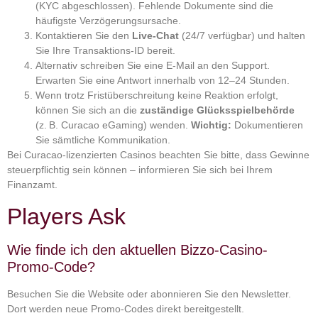
(KYC abgeschlossen). Fehlende Dokumente sind die
häufigste Verzögerungsursache.
Kontaktieren Sie den
Live-Chat
(24/7 verfügbar) und halten
Sie Ihre Transaktions-ID bereit.
Alternativ schreiben Sie eine E-Mail an den Support.
Erwarten Sie eine Antwort innerhalb von 12–24 Stunden.
Wenn trotz Fristüberschreitung keine Reaktion erfolgt,
können Sie sich an die
zuständige Glücksspielbehörde
(z. B. Curacao eGaming) wenden.
Wichtig:
Dokumentieren
Sie sämtliche Kommunikation.
Bei Curacao-lizenzierten Casinos beachten Sie bitte, dass Gewinne
steuerpflichtig sein können – informieren Sie sich bei Ihrem
Finanzamt.
Players Ask
Wie finde ich den aktuellen Bizzo-Casino-
Promo-Code?
Besuchen Sie die Website oder abonnieren Sie den Newsletter.
Dort werden neue Promo-Codes direkt bereitgestellt.