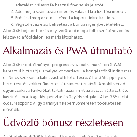
adataidat, válassz felhasználónevet és jelszót.
Add meg a számlázási címed és válaszd ki a fizetési módot.
Erősítsd meg az e-mail címed a kapott linkre kattintva.
Végezd el az első befizetést a bónusz igénybevételéhez.
A bet365 bejelentkezés egyszerű: add meg a felhasználóneved és
jelszavad a főoldalon, és máris játszhatsz.
Alkalmazás és PWA útmutató
A bet365 mobil élményét progresszív webalkalmazáson (PWA)
keresztül biztosítja, amelyet közvetlenül a böngészőből indíthatsz
el. Nincs szükség alkalmazásbolti letöltésre. A bet365 app gyors
betöltést és zökkenőmentes játékmenetet kínál. A mobil verzió
ugyanazokat a funkciókat tartalmazza, mint az asztali változat: élő
kaszinó, sportfogadás, pénztár és ügyfélszolgálat. A bet365 mobil
oldal reszponzív, így bármilyen képernyőméreten tökéletesen
működik.
Üdvözlő bónusz részletesen
Az új játékosok 100% bónuszt kapnak az első befizetés után,