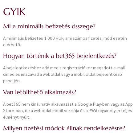
GYIK
Mi a minimális befizetés összege?
A minimális befizetés 1 000 HUF, ami számos fizetési mód esetén
elérhető.
Hogyan történik a bet365 bejelentkezés?
A bejelentkezéshez add meg a regisztrációkor megadott e-mail
címed és jelszavad a weboldal vagy a mobil oldal bejelentkező
paneljén.
Van letölthető alkalmazás?
A bet365 nem kínál natív alkalmazást a Google Play-ben vagy az App
Store-ban, de a weboldal mobil verziója és a PWA ugyanolyan teljes
élményt nyújt.
Milyen fizetési módok állnak rendelkezésre?