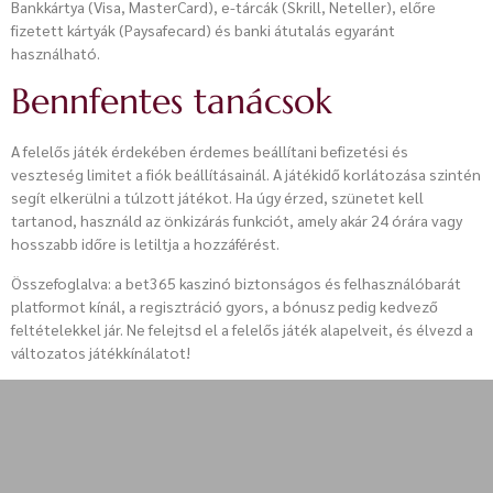
Bankkártya (Visa, MasterCard), e-tárcák (Skrill, Neteller), előre
fizetett kártyák (Paysafecard) és banki átutalás egyaránt
használható.
Bennfentes tanácsok
A felelős játék érdekében érdemes beállítani befizetési és
veszteség limitet a fiók beállításainál. A játékidő korlátozása szintén
segít elkerülni a túlzott játékot. Ha úgy érzed, szünetet kell
tartanod, használd az önkizárás funkciót, amely akár 24 órára vagy
hosszabb időre is letiltja a hozzáférést.
Összefoglalva: a bet365 kaszinó biztonságos és felhasználóbarát
platformot kínál, a regisztráció gyors, a bónusz pedig kedvező
feltételekkel jár. Ne felejtsd el a felelős játék alapelveit, és élvezd a
változatos játékkínálatot!