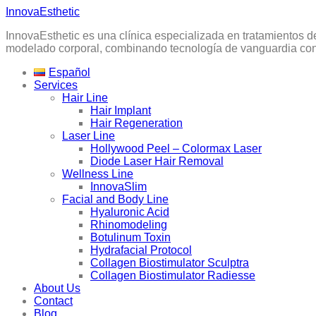
Skip
InnovaEsthetic
to
InnovaEsthetic es una clínica especializada en tratamientos d
content
modelado corporal, combinando tecnología de vanguardia con 
Español
Services
Hair Line
Hair Implant
Hair Regeneration
Laser Line
Hollywood Peel – Colormax Laser
Diode Laser Hair Removal
Wellness Line
InnovaSlim
Facial and Body Line
Hyaluronic Acid
Rhinomodeling
Botulinum Toxin
Hydrafacial Protocol
Collagen Biostimulator Sculptra
Collagen Biostimulator Radiesse
About Us
Contact
Blog