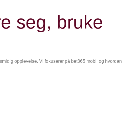
re seg, bruke
n smidig opplevelse. Vi fokuserer på bet365 mobil og hvordan