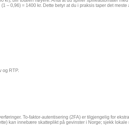
 kr), blir totalen høyere. Anta at du spiller spilleautomater me
 × (1 – 0,96) = 1400 kr. Dette betyr at du i praksis taper det me
v og RTP.
rføringer. To-faktor-autentisering (2FA) er tilgjengelig for ekst
te) kan innebære skatteplikt på gevinster i Norge; sjekk lokale 