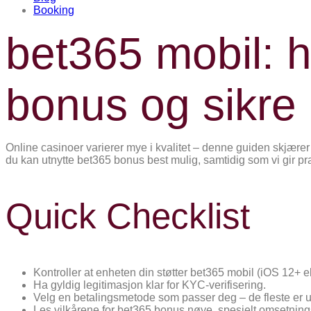
Booking
bet365 mobil: h
bonus og sikre 
Online casinoer varierer mye i kvalitet – denne guiden skjære
du kan utnytte bet365 bonus best mulig, samtidig som vi gir pra
Quick Checklist
Kontroller at enheten din støtter bet365 mobil (iOS 12+ el
Ha gyldig legitimasjon klar for KYC-verifisering.
Velg en betalingsmetode som passer deg – de fleste er 
Les vilkårene for bet365 bonus nøye, spesielt omsetning