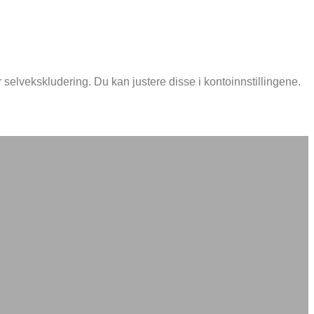
r selvekskludering. Du kan justere disse i kontoinnstillingene.