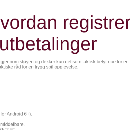
vordan registre
utbetalinger
r gjennom støyen og dekker kun det som faktisk betyr noe for e
ktiske råd for en trygg spillopplevelse.
ler Android 6+).
umiddelbare.
skravet.