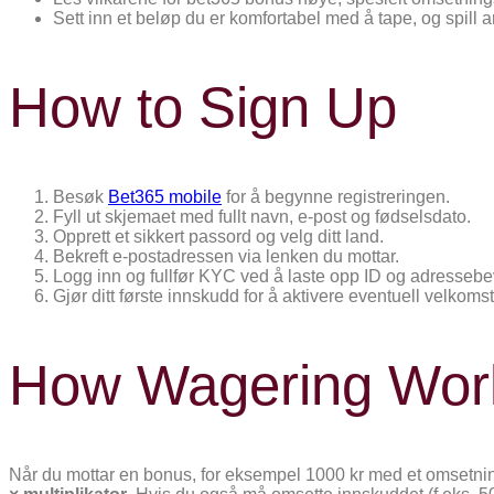
Sett inn et beløp du er komfortabel med å tape, og spill a
How to Sign Up
Besøk
Bet365 mobile
for å begynne registreringen.
Fyll ut skjemaet med fullt navn, e-post og fødselsdato.
Opprett et sikkert passord og velg ditt land.
Bekreft e-postadressen via lenken du mottar.
Logg inn og fullfør KYC ved å laste opp ID og adressebe
Gjør ditt første innskudd for å aktivere eventuell velkoms
How Wagering Wor
Når du mottar en bonus, for eksempel 1000 kr med et omsetnin