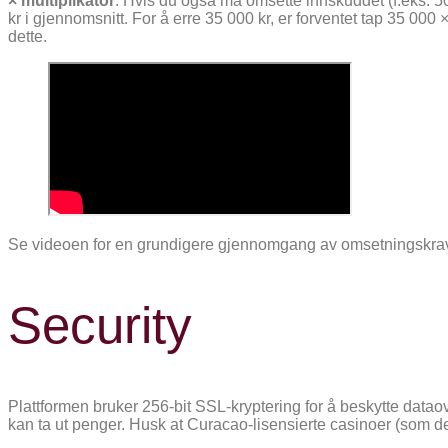
× multiplikator
. Hvis du også må omsette innskuddet (f.eks. 500
kr i gjennomsnitt. For å erre 35 000 kr, er forventet tap 35 000
dette.
Se videoen for en grundigere gjennomgang av omsetningskra
Security
Plattformen bruker 256-bit SSL-kryptering for å beskytte dataove
kan ta ut penger. Husk at Curacao-lisensierte casinoer (som det