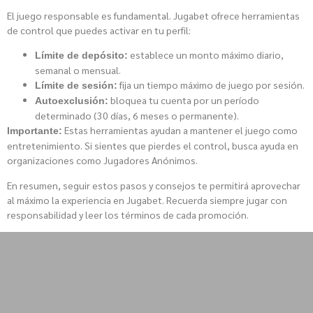
El juego responsable es fundamental. Jugabet ofrece herramientas
de control que puedes activar en tu perfil:
establece un monto máximo diario,
Límite de depósito:
semanal o mensual.
fija un tiempo máximo de juego por sesión.
Límite de sesión:
bloquea tu cuenta por un período
Autoexclusión:
determinado (30 días, 6 meses o permanente).
Estas herramientas ayudan a mantener el juego como
Importante:
entretenimiento. Si sientes que pierdes el control, busca ayuda en
organizaciones como Jugadores Anónimos.
En resumen, seguir estos pasos y consejos te permitirá aprovechar
al máximo la experiencia en Jugabet. Recuerda siempre jugar con
responsabilidad y leer los términos de cada promoción.