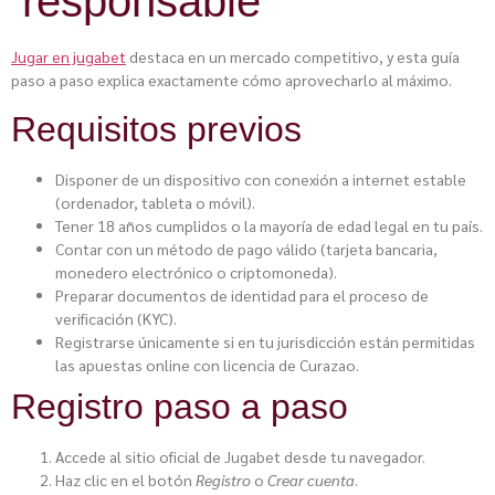
responsable
Jugar en jugabet
destaca en un mercado competitivo, y esta guía
paso a paso explica exactamente cómo aprovecharlo al máximo.
Requisitos previos
Disponer de un dispositivo con conexión a internet estable
(ordenador, tableta o móvil).
Tener 18 años cumplidos o la mayoría de edad legal en tu país.
Contar con un método de pago válido (tarjeta bancaria,
monedero electrónico o criptomoneda).
Preparar documentos de identidad para el proceso de
verificación (KYC).
Registrarse únicamente si en tu jurisdicción están permitidas
las apuestas online con licencia de Curazao.
Registro paso a paso
Accede al sitio oficial de Jugabet desde tu navegador.
Haz clic en el botón
Registro
o
Crear cuenta
.