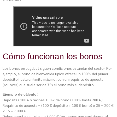
Cómo funcionan los bonos
Los bonos en Jugabet siguen condiciones estándar del sector. Por
ejemplo, el bono de bienvenida típico ofrece un 100% del primer
depósito hasta un límite máximo, con un requisito de apuesta
(rollover) que suele ser de 35x el bono más el depósito.
Ejemplo de cálculo:
Depositas 100 € y recibes 100 € de bono (100% hasta 200 €).
Requisito de apuesta = (100 € depósito + 100 € bono) × 35 = 200 €
× 35 = 7.000 €.
Debes apostar un total de 7.000 € (en juegos que contribuyan al