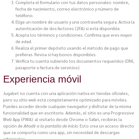
Completa el formulario con tus datos personales: nombre,
fecha de nacimiento, correo electrónico y número de
teléfono.
Elige un nombre de usuario y una contraseña segura. Activa la
autenticación de dos factores (2FA) si está disponible.
Acepta los términos y condiciones. Confirma que eres mayor
de edad.
Realiza el primer depósito usando el método de pago que
prefieras. Revisa si hay bonos disponibles.
Verifica tu cuenta subiendo los documentos requeridos (DNI,
pasaporte o factura de servicios).
Experiencia móvil
Jugabet no cuenta con una aplicación nativa en tiendas oficiales,
pero su sitio web está completamente optimizado para móviles.
Puedes acceder desde cualquier navegador y disfrutar de la misma
funcionalidad que en escritorio. Además, el sitio es una Progressive
Web App (PWA): al visitarlo desde Chrome o Safari, recibirás la
opción de
Añadir a la pantalla de inicio
. Esto crea un acceso directo
que se comporta como una app, sin necesidad de descargas
adicionales.