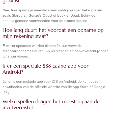
gokkast?
Nee, free spins zijn meestal alleen geldig op specifieke spellen
zoals Starburst, Gonzo’s Quest of Book of Dead. Bekijk de
bonusalgemene voorwaarden voor de exacte spellen.
Hoe lang duurt het voordat een opname op
mijn rekening staat?
E-wallet opnames worden binnen 24 uur verwerkt,
creditcardopnames duren 3-5 werkdagen en bankoverschrijvingen
tot 7 werkdagen.
Is er een speciale 888 casino app voor
Android?
Ja, er is een mobiele app voor iOS en Android. Je kunt deze
downloaden van de officiële website van de App Store of Google
Play.
Welke spellen dragen het meest bij aan de
inzetvereiste?