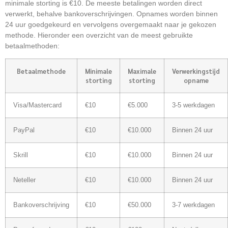
minimale storting is €10. De meeste betalingen worden direct
verwerkt, behalve bankoverschrijvingen. Opnames worden binnen
24 uur goedgekeurd en vervolgens overgemaakt naar je gekozen
methode. Hieronder een overzicht van de meest gebruikte
betaalmethoden:
Betaalmethode
Minimale
Maximale
Verwerkingstijd
storting
storting
opname
Visa/Mastercard
€10
€5.000
3-5 werkdagen
PayPal
€10
€10.000
Binnen 24 uur
Skrill
€10
€10.000
Binnen 24 uur
Neteller
€10
€10.000
Binnen 24 uur
Bankoverschrijving
€10
€50.000
3-7 werkdagen