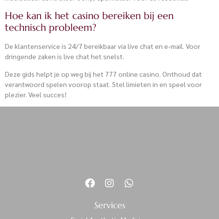
Hoe kan ik het casino bereiken bij een
technisch probleem?
De klantenservice is 24/7 bereikbaar via live chat en e-mail. Voor
dringende zaken is live chat het snelst.
Deze gids helpt je op weg bij het 777 online casino. Onthoud dat
verantwoord spelen voorop staat. Stel limieten in en speel voor
plezier. Veel succes!
Services