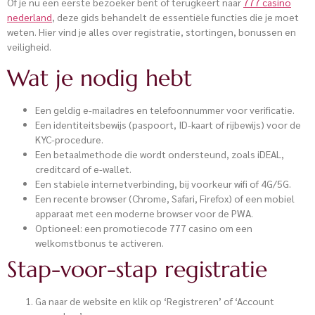
Of je nu een eerste bezoeker bent of terugkeert naar
777 casino
nederland
, deze gids behandelt de essentiële functies die je moet
weten. Hier vind je alles over registratie, stortingen, bonussen en
veiligheid.
Wat je nodig hebt
Een geldig e-mailadres en telefoonnummer voor verificatie.
Een identiteitsbewijs (paspoort, ID-kaart of rijbewijs) voor de
KYC-procedure.
Een betaalmethode die wordt ondersteund, zoals iDEAL,
creditcard of e-wallet.
Een stabiele internetverbinding, bij voorkeur wifi of 4G/5G.
Een recente browser (Chrome, Safari, Firefox) of een mobiel
apparaat met een moderne browser voor de PWA.
Optioneel: een promotiecode 777 casino om een
welkomstbonus te activeren.
Stap-voor-stap registratie
Ga naar de website en klik op ‘Registreren’ of ‘Account