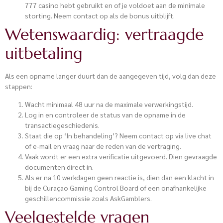
777 casino hebt gebruikt en of je voldoet aan de minimale
storting. Neem contact op als de bonus uitblijft.
Wetenswaardig: vertraagde
uitbetaling
Als een opname langer duurt dan de aangegeven tijd, volg dan deze
stappen:
Wacht minimaal 48 uur na de maximale verwerkingstijd.
Log in en controleer de status van de opname in de
transactiegeschiedenis.
Staat die op ‘In behandeling’? Neem contact op via live chat
of e-mail en vraag naar de reden van de vertraging.
Vaak wordt er een extra verificatie uitgevoerd. Dien gevraagde
documenten direct in.
Als er na 10 werkdagen geen reactie is, dien dan een klacht in
bij de Curaçao Gaming Control Board of een onafhankelijke
geschillencommissie zoals AskGamblers.
Veelgestelde vragen