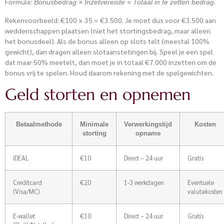
Formule:
.
Bonusbedrag × Inzetvereiste = Totaal in te zetten bedrag
Rekenvoorbeeld: €100 × 35 = €3.500. Je moet dus voor €3.500 aan
weddenschappen plaatsen (niet het stortingsbedrag, maar alleen
het bonusdeel). Als de bonus alleen op slots telt (meestal 100%
gewicht), dan dragen alleen slotaanstetingen bij. Speel je een spel
dat maar 50% meetelt, dan moet je in totaal €7.000 inzetten om de
bonus vrij te spelen. Houd daarom rekening met de spelgewichten.
Geld storten en opnemen
Betaalmethode
Minimale
Verwerkingstijd
Kosten
storting
opname
iDEAL
€10
Direct – 24 uur
Gratis
Creditcard
€20
1-3 werkdagen
Eventuele
(Visa/MC)
valutakosten
E-wallet
€10
Direct – 24 uur
Gratis