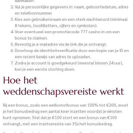
aanmaken’.
Vul je persoonlijke gegevens in: naam, geboortedatum, adres
en telefoonnummer.
Kies een gebruikersnaam en een sterk wachtwoord (minimaal
8 tekens, hoofdletters, cijfers en symbolen).
Voer eventueel een promotiecode 777 casino in om een
bonus te claimen.
Bevestig je e-mailadres via de link die je ontvangt.
Doorloop de identiteitsverificatie door een kopie van je ID en
een recent bewijs van adres te uploaden.
Zodra je account is goedgekeurd (meestal binnen 24 uur),
kun je een eerste storting doen.
Hoe het
weddenschapsvereiste werkt
Bij een bonus, zoals een welkomstbonus van 100% tot €200, moet
je het bonusbedrag een aantal keer inzetten voordat je winsten
kunt opnemen. Stel dat je €100 stort en een bonus van €100
ontvangt, met een inzetvereiste van 35x het bonusbedrag.