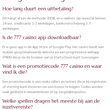
Hoe lang duurt een uitbetaling?
Dit hangt af van de methode: iDEAL en e-wallets zijn meestal binnen
24 uur, creditcards 1-3 werkdagen, bankoverschrijving 3-7
werkdagen.
Is de 777 casino app downloadbaar?
Er is geen app in de App Store of Google Play. Het casino biedt een
mobiel-geoptimaliseerde website en een progressieve webapp
(PWA) die je via de browser aan je startscherm kunt toevoegen.
Wat is een promotiecode 777 casino en waar
vind ik die?
Een promotiecode is een reeks cijfers en letters die je bij registratie
of storting kunt invoeren om een bonus te krijgen. Codes worden
vaak gedeeld in nieuwsbrieven of op vergelijkingssites.
Welke spellen dragen het meeste bij aan de
inzetvereiste?