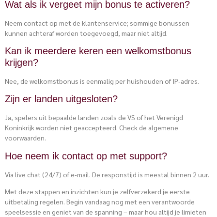
Wat als ik vergeet mijn bonus te activeren?
Neem contact op met de klantenservice; sommige bonussen
kunnen achteraf worden toegevoegd, maar niet altijd.
Kan ik meerdere keren een welkomstbonus
krijgen?
Nee, de welkomstbonus is eenmalig per huishouden of IP‑adres.
Zijn er landen uitgesloten?
Ja, spelers uit bepaalde landen zoals de VS of het Verenigd
Koninkrijk worden niet geaccepteerd. Check de algemene
voorwaarden.
Hoe neem ik contact op met support?
Via live chat (24/7) of e‑mail. De responstijd is meestal binnen 2 uur.
Met deze stappen en inzichten kun je zelfverzekerd je eerste
uitbetaling regelen. Begin vandaag nog met een verantwoorde
speelsessie en geniet van de spanning – maar hou altijd je limieten