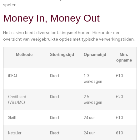
spelen.
Money In, Money Out
Het casino biedt diverse betalingsmethoden. Hieronder een
overzicht van veelgebruikte opties met typische verwerkingstijden.
Methode
Stortingstijd
Opnametijd
Min.
opname
iDEAL
Direct
1-3
€10
werkdagen
Creditcard
Direct
2-5
€20
(Visa/MC)
werkdagen
Skrill
Direct
24 uur
€10
Neteller
Direct
24 uur
€10