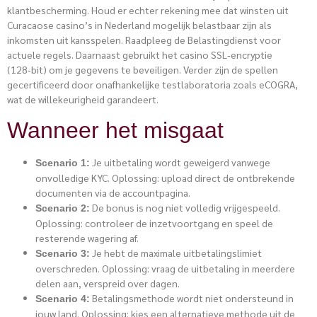
klantbescherming. Houd er echter rekening mee dat winsten uit
Curacaose casino’s in Nederland mogelijk belastbaar zijn als
inkomsten uit kansspelen. Raadpleeg de Belastingdienst voor
actuele regels. Daarnaast gebruikt het casino SSL‑encryptie
(128‑bit) om je gegevens te beveiligen. Verder zijn de spellen
gecertificeerd door onafhankelijke testlaboratoria zoals eCOGRA,
wat de willekeurigheid garandeert.
Wanneer het misgaat
Je uitbetaling wordt geweigerd vanwege
Scenario 1:
onvolledige KYC. Oplossing: upload direct de ontbrekende
documenten via de accountpagina.
De bonus is nog niet volledig vrijgespeeld.
Scenario 2:
Oplossing: controleer de inzetvoortgang en speel de
resterende wagering af.
Je hebt de maximale uitbetalingslimiet
Scenario 3:
overschreden. Oplossing: vraag de uitbetaling in meerdere
delen aan, verspreid over dagen.
Betalingsmethode wordt niet ondersteund in
Scenario 4:
jouw land. Oplossing: kies een alternatieve methode uit de