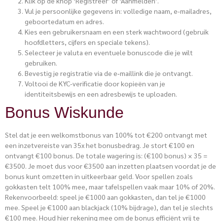
Klik op de knop ‘Registreer’ of ‘Aanmelden’.
Vul je persoonlijke gegevens in: volledige naam, e-mailadres,
geboortedatum en adres.
Kies een gebruikersnaam en een sterk wachtwoord (gebruik
hoofdletters, cijfers en speciale tekens).
Selecteer je valuta en eventuele bonuscode die je wilt
gebruiken.
Bevestig je registratie via de e‑maillink die je ontvangt.
Voltooi de KYC-verificatie door kopieën van je
identiteitsbewijs en een adresbewijs te uploaden.
Bonus Wiskunde
Stel dat je een welkomstbonus van 100% tot €200 ontvangt met
een inzetvereiste van 35x het bonusbedrag. Je stort €100 en
ontvangt €100 bonus. De totale wagering is: (€100 bonus) × 35 =
€3500. Je moet dus voor €3500 aan inzetten plaatsen voordat je de
bonus kunt omzetten in uitkeerbaar geld. Voor spellen zoals
gokkasten telt 100% mee, maar tafelspellen vaak maar 10% of 20%.
Rekenvoorbeeld: speel je €1000 aan gokkasten, dan tel je €1000
mee. Speel je €1000 aan blackjack (10% bijdrage), dan tel je slechts
€100 mee. Houd hier rekening mee om de bonus efficiënt vrij te