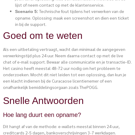
lijst of neem contact op met de klantenservice.
Technische fout tijdens het verwerken van de
Scenario 5:
opname. Oplossing: maak een screenshot en dien een ticket
in bij de support.
Goed om te weten
Als een uitbetaling vertraagt, wacht dan minimaal de aangegeven
verwerkingstijd plus 24 uur. Neem daarna contact op met de live
chat of e‑mail support. Bewaar alle communicatie en je transactie‑ID.
Het casino heeft meestal 48‑72 uur nodig om het probleem te
onderzoeken. Mocht dit niet leiden tot een oplossing, dan kun je
een klacht indienen bij de Curacaose licentienemer of een
onafhankelijk bemiddelingsorgaan zoals ThePOGG.
Snelle Antwoorden
Hoe lang duurt een opname?
Dit hangt af van de methode: e‑wallets meestal binnen 24 uur,
creditcards 2-5 dagen, bankoverschrijvingen 3-7 werkdagen.